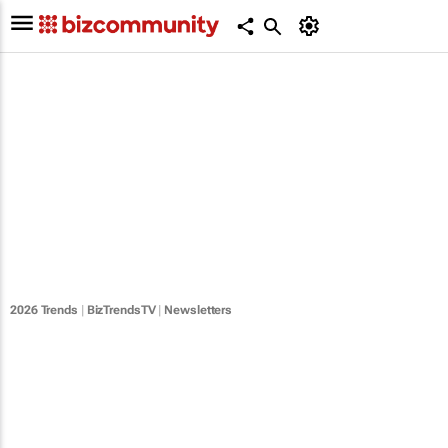
2026 Trends
|
BizTrendsTV
|
Newsletters