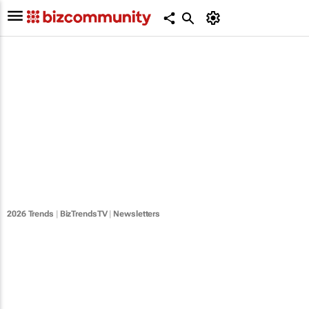
2026 Trends
|
BizTrendsTV
|
Newsletters