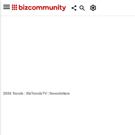
2026 Trends
|
BizTrendsTV
|
Newsletters