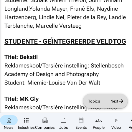
Studente: Schalk Willem Theron, John William
Longland,Yolanda Mayer, Frané Els, Naydine
Hartzenberg, Lindie Nel, Pieter de la Rey, Landie
Terblanche, Marcelle Versteeg
STUDENTE - GEÏNTEGREERDE VELDTOG
Titel: Bekstil
Reklameskool/Tersiêre instelling: Stellenbosch
Academy of Design and Photography
Student: Miemie-Louise Van Der Walt
Titel: MK Gly
Topics
Next
Reklameskool/Tersiêre instelling: Noordwes-
Universiteit
×
Studente: Lise-Marié Clarke, Stefan Kruger, PJ
SUBSCRIBE
News
Industries
Companies
Jobs
Events
People
Video
A