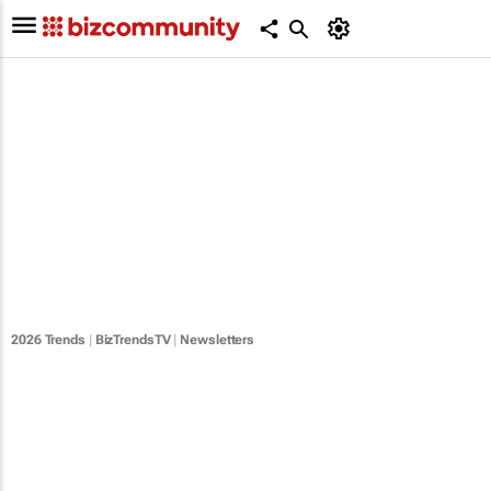
2026 Trends
|
BizTrendsTV
|
Newsletters