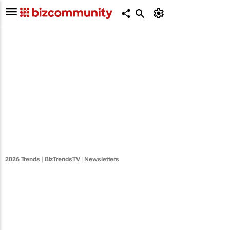
2026 Trends
|
BizTrendsTV
|
Newsletters