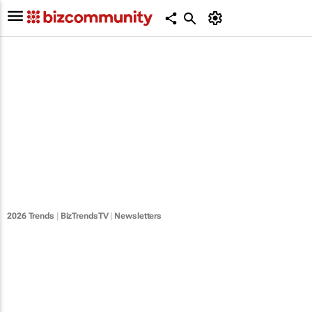
2026 Trends
|
BizTrendsTV
|
Newsletters