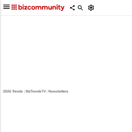
2026 Trends
|
BizTrendsTV
|
Newsletters