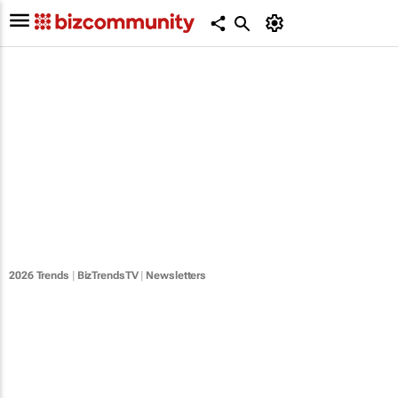
2026 Trends
|
BizTrendsTV
|
Newsletters