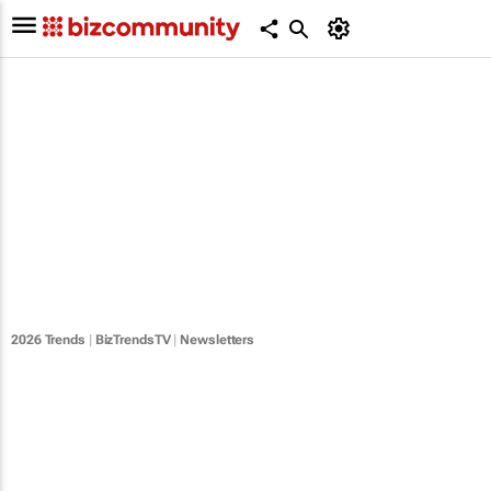
2026 Trends
|
BizTrendsTV
|
Newsletters