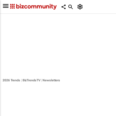
2026 Trends
|
BizTrendsTV
|
Newsletters