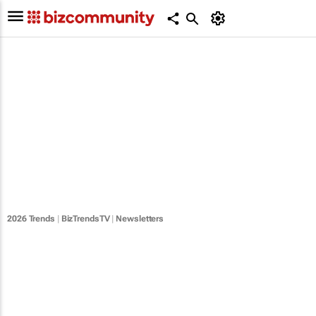
2026 Trends
|
BizTrendsTV
|
Newsletters