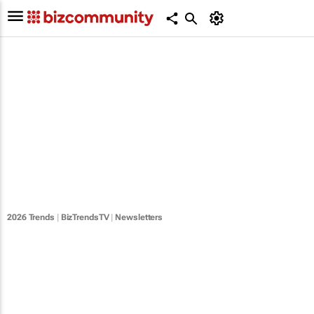
2026 Trends
|
BizTrendsTV
|
Newsletters