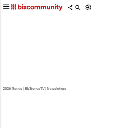
2026 Trends
|
BizTrendsTV
|
Newsletters