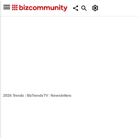
2026 Trends
|
BizTrendsTV
|
Newsletters