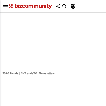
2026 Trends
|
BizTrendsTV
|
Newsletters