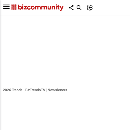
2026 Trends
|
BizTrendsTV
|
Newsletters