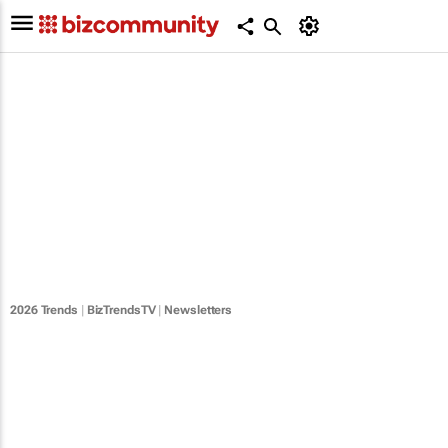
2026 Trends
|
BizTrendsTV
|
Newsletters