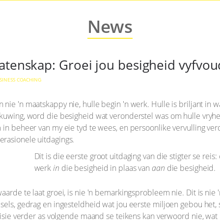
News
atenskap: Groei jou besigheid vyfvou
SINESS COACHING
ie 'n maatskappy nie, hulle begin 'n werk. Hulle is briljant in w
kuwing, word die besigheid wat veronderstel was om hulle vryheid
in beheer van my eie tyd te wees, en persoonlike vervulling verd
rasionele uitdagings.
Dit is die eerste groot uitdaging van die stigter se reis
werk
in
die besigheid in plaas van
aan
die besigheid.
arde te laat groei, is nie 'n bemarkingsprobleem nie. Dit is nie '
els, gedrag en ingesteldheid wat jou eerste miljoen gebou het, sa
 visie verder as volgende maand se teikens kan verwoord nie, wa