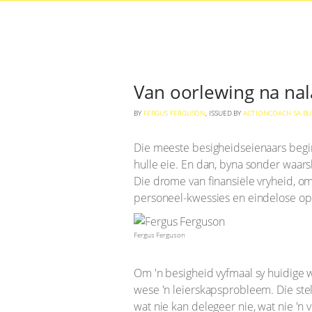
Van oorlewing na nal
BY
FERGUS FERGUSON
, ISSUED BY
ACTIONCOACH SA BU
Die meeste besigheidseienaars begin n
hulle eie. En dan, byna sonder waars
Die drome van finansiële vryheid, om 
personeel-kwessies en eindelose ope
Fergus Ferguson
Om 'n besigheid vyfmaal sy huidige wa
wese 'n leierskapsprobleem. Die stels
wat nie kan delegeer nie, wat nie 'n