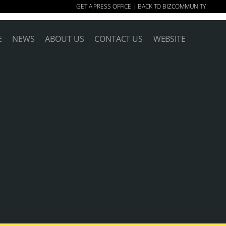
GET A PRESS OFFICE
BACK TO BIZCOMMUNITY
|
E
NEWS
ABOUT US
CONTACT US
WEBSITE