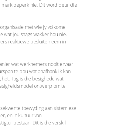
e mark beperk nie. Dit word deur die
 organisasie met wie jy volkome
ite wat jou snags wakker hou nie.
iers reaktiewe besluite neem in
 manier wat werknemers nooit ervaar
urspan te bou wat onafhanklik kan
 het. Tog is die besighede wat
n besigheidsmodel ontwerp om te
konsekwente toewyding aan sistemiese
r, en 'n kultuur van
gter bestaan. Dit is die verskil