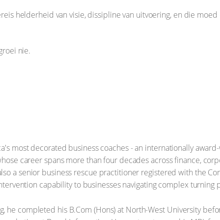
ereis helderheid van visie, dissipline van uitvoering, en die moed
groei nie.
ca's most decorated business coaches - an internationally award-
 whose career spans more than four decades across finance, corp
so a senior business rescue practitioner registered with the Co
intervention capability to businesses navigating complex turning p
, he completed his B.Com (Hons) at North-West University befor