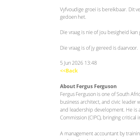
Vyfvoudige groei is bereikbaar. Dit v
gedoen het.
Die vraag is nie of jou besigheid kan 
Die vraag is of jy gereed is daarvoor.
5 Jun 2026 13:48
<<Back
About Fergus Ferguson
Fergus Ferguson is one of South Afri
business architect, and civic leader
and leadership development. He is al
Commission (CIPC), bringing critical 
A management accountant by training