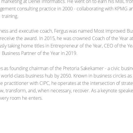
e marketing at Denel Informatics. He went on to earn his MBL from
ement consulting practice in 2000 - collaborating with KPMG a
 training.
ess and executive coach, Fergus was named Most Improved Busin
to receive the award. In 2015, he was crowned Coach of the Year 
ously taking home titles in Entrepreneur of the Year, CEO of the 
usiness Partner of the Year in 2019.
 as founding chairman of the Pretoria Sakekamer - a civic bus
a world-class business hub by 2050. Known in business circles as 
 practitioner with CIPC, he operates at the intersection of strate
ow, transform, and, when necessary, recover. As a keynote speak
every room he enters.