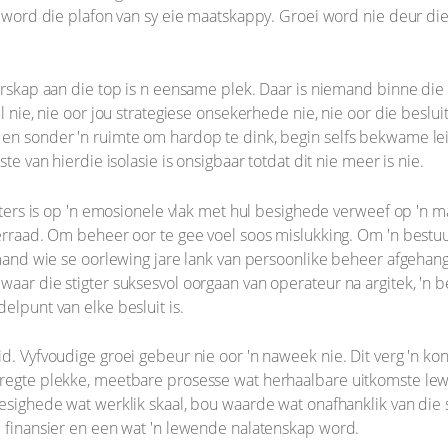
er word die plafon van sy eie maatskappy. Groei word nie deur di
ierskap aan die top is n eensame plek. Daar is niemand binne die
el nie, nie oor jou strategiese onsekerhede nie, nie oor die beslu
 en sonder 'n ruimte om hardop te dink, begin selfs bekwame le
ste van hierdie isolasie is onsigbaar totdat dit nie meer is nie.
tigters is op 'n emosionele vlak met hul besighede verweef op 'n
verraad. Om beheer oor te gee voel soos mislukking. Om 'n bestu
iemand wie se oorlewing jare lank van persoonlike beheer afgehang
 waar die stigter suksesvol oorgaan van operateur na argitek, '
elpunt van elke besluit is.
id. Vyfvoudige groei gebeur nie oor 'n naweek nie. Dit verg 'n 
 regte plekke, meetbare prosesse wat herhaalbare uitkomste lewe
esighede wat werklik skaal, bou waarde wat onafhanklik van die sti
l finansier en een wat 'n lewende nalatenskap word.