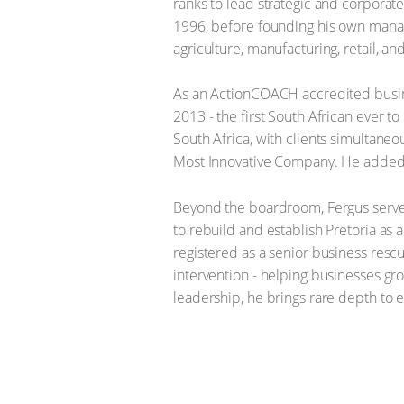
ranks to lead strategic and corporat
1996, before founding his own manag
agriculture, manufacturing, retail, and
As an ActionCOACH accredited busin
2013 - the first South African ever 
South Africa, with clients simultane
Most Innovative Company. He added B
Beyond the boardroom, Fergus serves
to rebuild and establish Pretoria as 
registered as a senior business rescue
intervention - helping businesses gr
leadership, he brings rare depth to 