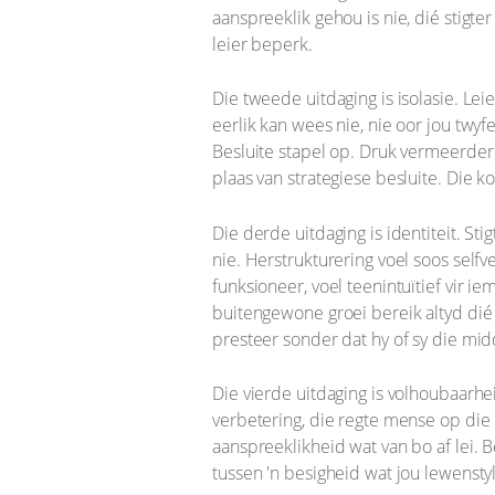
aanspreeklik gehou is nie, dié stigt
leier beperk.
Die tweede uitdaging is isolasie. Le
eerlik kan wees nie, nie oor jou twyf
Besluite stapel op. Druk vermeerder
plaas van strategiese besluite. Die ko
Die derde uitdaging is identiteit. S
nie. Herstrukturering voel soos self
funksioneer, voel teenintuïtief vir 
buitengewone groei bereik altyd dié
presteer sonder dat hy of sy die midd
Die vierde uitdaging is volhoubaarhe
verbetering, die regte mense op die
aanspreeklikheid wat van bo af lei. B
tussen 'n besigheid wat jou lewensty