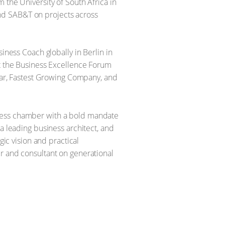
 the University of South Africa in
nd SAB&T on projects across
ess Coach globally in Berlin in
at the Business Excellence Forum
Year, Fastest Growing Company, and
iness chamber with a bold mandate
a leading business architect, and
gic vision and practical
er and consultant on generational