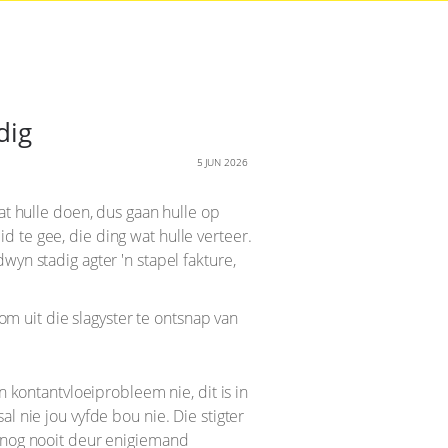
dig
5 JUN 2026
at hulle doen, dus gaan hulle op
 te gee, die ding wat hulle verteer.
wyn stadig agter 'n stapel fakture,
: om uit die slagyster te ontsnap van
n kontantvloeiprobleem nie, dit is in
l nie jou vyfde bou nie. Die stigter
t nog nooit deur enigiemand