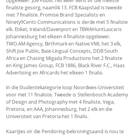
opgelewer. Joe Public het weer eens vir die meeste
finaliste gesorg, naamlik 13. FCB Kaapstad is tweede
met 7 finaliste. Promise Brand Specialists en
Ninety9Cents Communications is derde met 5 finaliste
elk. Etiket, Ireland/Davenport en TBWAHuntLascaris
Johannesburg het elkeen 4 finaliste opgelewer.
TWO.AM Agency, Birthmark en Native VML het 3 elk,
Shift Joe Public, Baie-Lingual Concepts, DDB South
Africa en Chasing Migada Productions het 2 finaliste
en King James Group, FCB 1886, Black River F.C., Haas
Advertising en Africards het elkeen 1 finalis.
In die Studentekategorie loop Noordwes-Universiteit
voor met 11 finaliste. Tweede is Stellenbosch Academy
of Design and Photography met 4 finaliste, Vega,
Pretoria, en AAA, Johannesburg, het 2 elk en die
Universiteit van Pretoria het 1 finalis.
Kaartjies vir die Pendoring-bekroningsaand is nou te