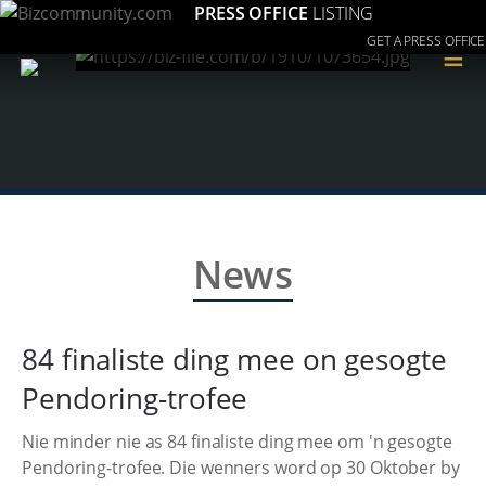
PRESS OFFICE
LISTING
GET A PRESS OFFICE
≡
News
84 finaliste ding mee on gesogte
Pendoring-trofee
Nie minder nie as 84 finaliste ding mee om 'n gesogte
Pendoring-trofee. Die wenners word op 30 Oktober by