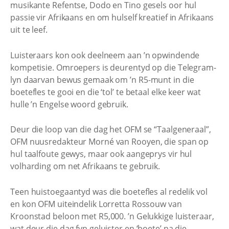
musikante Refentse, Dodo en Tino gesels oor hul
passie vir Afrikaans en om hulself kreatief in Afrikaans
uit te leef.
Luisteraars kon ook deelneem aan ’n opwindende
kompetisie. Omroepers is deurentyd op die Telegram-
lyn daarvan bewus gemaak om ’n R5-munt in die
boetefles te gooi en die ‘tol’ te betaal elke keer wat
hulle ’n Engelse woord gebruik.
Deur die loop van die dag het OFM se “Taalgeneraal”,
OFM nuusredakteur Morné van Rooyen, die span op
hul taalfoute gewys, maar ook aangeprys vir hul
volharding om net Afrikaans te gebruik.
Teen huistoegaantyd was die boetefles al redelik vol
en kon OFM uiteindelik Lorretta Rossouw van
Kroonstad beloon met R5,000. ’n Gelukkige luisteraar,
wat deur die dag fyn geluister en ‘boete’ na die