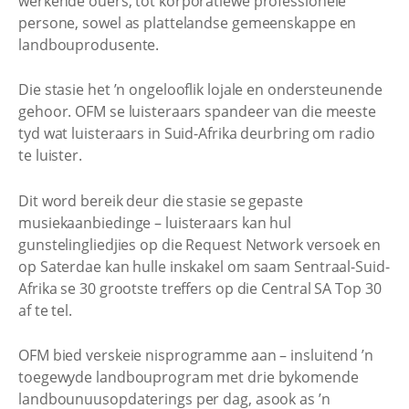
werkende ouers, tot korporatiewe professionele
persone, sowel as plattelandse gemeenskappe en
landbouprodusente.
Die stasie het ’n ongelooflik lojale en ondersteunende
gehoor. OFM se luisteraars spandeer van die meeste
tyd wat luisteraars in Suid-Afrika deurbring om radio
te luister.
Dit word bereik deur die stasie se gepaste
musiekaanbiedinge – luisteraars kan hul
gunstelingliedjies op die Request Network versoek en
op Saterdae kan hulle inskakel om saam Sentraal-Suid-
Afrika se 30 grootste treffers op die Central SA Top 30
af te tel.
OFM bied verskeie nisprogramme aan – insluitend ’n
toegewyde landbouprogram met drie bykomende
landbounuusopdaterings per dag, asook as ’n