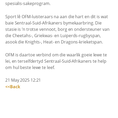
spesialis-sakeprogram.
Sport lê OFM-luisteraars na aan die hart en dit is wat
baie Sentraal-Suid-Afrikaners bymekaarbring. Die
stasie is ’n trotse vennoot, borg en ondersteuner van
die Cheetahs-, Griekwas- en Luiperds-rugbyspan,
asook die Knights-, Heat- en Dragons-krieketspan.
OFM is daartoe verbind om die waarlik goeie lewe te
lei, en terselfdertyd Sentraal-Suid-Afrikaners te help
om hul beste lewe te leef.
21 May 2025 12:21
<<Back