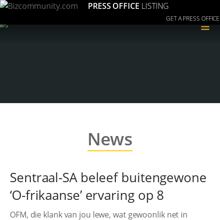
PRESS OFFICE
LISTING
GET A PRESS OFFICE
≡
News
Sentraal-SA beleef buitengewone
‘O-frikaanse’ ervaring op 8
OFM, die klank van jou lewe, wat gewoonlik net in