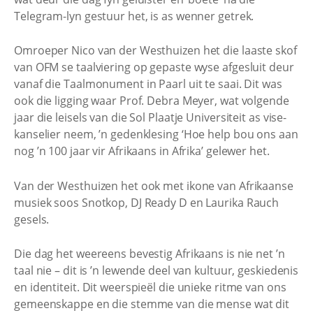
Telegram-lyn gestuur het, is as wenner getrek.
Omroeper Nico van der Westhuizen het die laaste skof
van OFM se taalviering op gepaste wyse afgesluit deur
vanaf die Taalmonument in Paarl uit te saai. Dit was
ook die ligging waar Prof. Debra Meyer, wat volgende
jaar die leisels van die Sol Plaatje Universiteit as vise-
kanselier neem, ’n gedenklesing ‘Hoe help bou ons aan
nog ’n 100 jaar vir Afrikaans in Afrika’ gelewer het.
Van der Westhuizen het ook met ikone van Afrikaanse
musiek soos Snotkop, DJ Ready D en Laurika Rauch
gesels.
Die dag het weereens bevestig Afrikaans is nie net ’n
taal nie – dit is ’n lewende deel van kultuur, geskiedenis
en identiteit. Dit weerspieël die unieke ritme van ons
gemeenskappe en die stemme van die mense wat dit