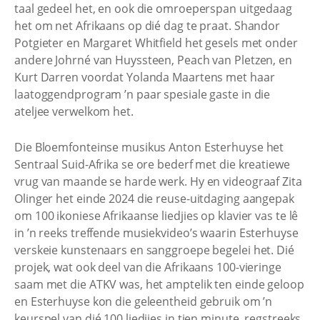
taal gedeel het, en ook die omroeperspan uitgedaag
het om net Afrikaans op dié dag te praat. Shandor
Potgieter en Margaret Whitfield het gesels met onder
andere Johrné van Huyssteen, Peach van Pletzen, en
Kurt Darren voordat Yolanda Maartens met haar
laatoggendprogram ’n paar spesiale gaste in die
ateljee verwelkom het.
Die Bloemfonteinse musikus Anton Esterhuyse het
Sentraal Suid-Afrika se ore bederf met die kreatiewe
vrug van maande se harde werk. Hy en videograaf Zita
Olinger het einde 2024 die reuse-uitdaging aangepak
om 100 ikoniese Afrikaanse liedjies op klavier vas te lê
in ’n reeks treffende musiekvideo’s waarin Esterhuyse
verskeie kunstenaars en sanggroepe begelei het. Dié
projek, wat ook deel van die Afrikaans 100-vieringe
saam met die ATKV was, het amptelik ten einde geloop
en Esterhuyse kon die geleentheid gebruik om ’n
keurspel van dié 100 liedjies in tien minute, regstreeks