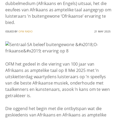
dubbelmedium (Afrikaans en Engels) uitsaai, het die
eeufees van Afrikaans as amptelike taal aangegryp om
luisteraars ’n buitengewone ‘Ofrikaanse’ ervaring te
bied.
ISSUED BY
OFM RADIO
21 MAY 2025
OFM het gedeel in die viering van 100 jaar van
Afrikaans as amptelike taal op 8 Mei 2025 met ’n
uitskietterdag waartydens luisteraars op ’n speellys
van die beste Afrikaanse musiek, onderhoude met
taalkenners en kunstenaars, asook ’n kans om te wen
getrakteer is.
Die oggend het begin met die ontbytspan wat die
geskiedenis van Afrikaans en Afrikaans as amptelike